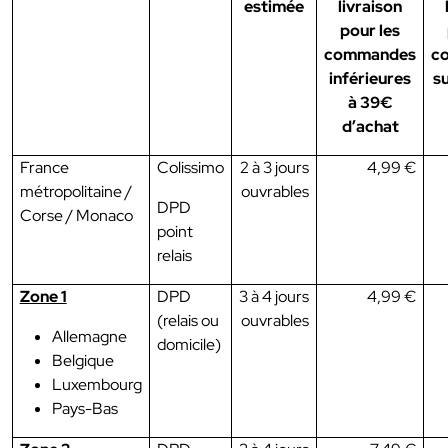
estimée
livraison
pour les
commandes
c
inférieures
s
à 39€
d’achat
France
Colissimo
2 à 3 jours
4,99 €
métropolitaine /
ouvrables
DPD
Corse / Monaco
point
relais
Zone 1
DPD
3 à 4 jours
4,99 €
(relais ou
ouvrables
Allemagne
domicile)
Belgique
Luxembourg
Pays-Bas