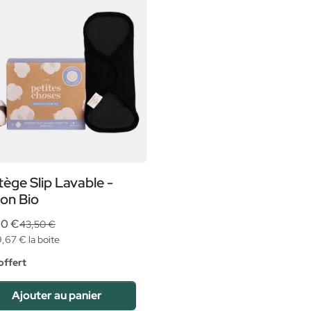
tège Slip Lavable -
on Bio
00 €
43,50 €
9,67 € la boite
 offert
Ajouter au panier