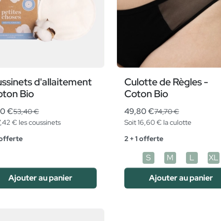
ssinets d'allaitement
Culotte de Règles -
oton Bio
Coton Bio
50 €
49,80 €
53,40 €
74,70 €
7,42 € les coussinets
Soit 16,60 € la culotte
 offerte
2 + 1 offerte
S
M
L
XL
Ajouter au panier
Ajouter au panier