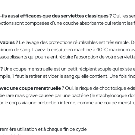
-ils aussi efficaces que des serviettes classiques ?
Oui, les se
tections sont composées d’une couche absorbante qui retient les f
avables ?
Le lavage des protections réutilisables est très simple. D
imum de sang. Lavez-la ensuite en machine à 40°C maximum avec v
 assouplissants qui pourraient réduire l'absorption de votre serviett
 ?
Une coupe menstruelle est un petit récipient souple qui existe en 
plie, il faut la retirer et vider le sang qu'elle contient. Une fois ri
 avec une coupe menstruelle ?
Oui, le risque de choc toxique e
ie rare mais grave causée par une bactérie (le staphylocoque doré
ar le corps via une protection interne, comme une coupe menstrue
première utilisation et à chaque fin de cycle