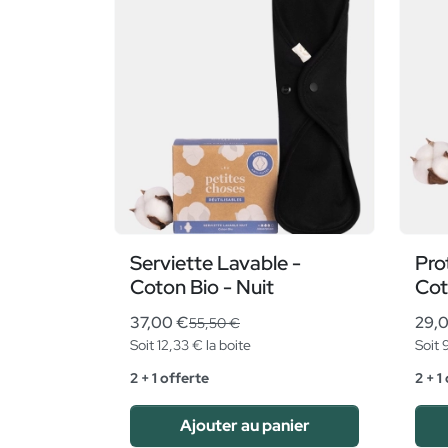
Serviette Lavable -
Pro
Coton Bio - Nuit
Cot
37,00 €
29,
55,50 €
Soit 12,33 € la boite
Soit 
2 + 1 offerte
2 + 1
Ajouter au panier