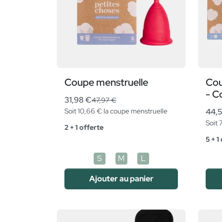
Coupe menstruelle
Cou
- C
31,98 €
47,97 €
Soit 10,66 € la coupe menstruelle
44,
Soit 
2 + 1 offerte
5 + 1
S
M
L
Ajouter au panier